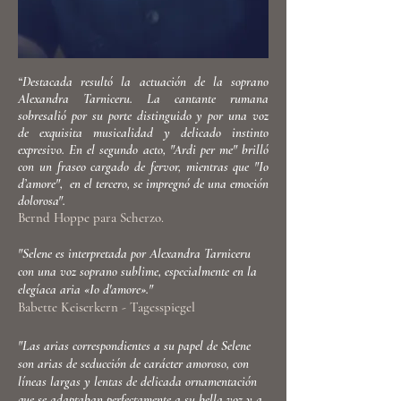
“
Destacada resultó la actuación de la soprano
Alexandra Tarniceru. La cantante rumana
sobresalió por su porte distinguido y por una voz
de exquisita musicalidad y delicado instinto
expresivo. En el segundo acto, "Ardi per me" brilló
con un fraseo cargado de fervor, mientras que "Io
d’amore", en el tercero, se impregnó de una emoción
dolorosa".
Bernd Hoppe para Scherzo.
"Selene es interpretada por Alexandra Tarniceru
con una voz soprano sublime, especialmente en la
elegíaca aria «Io d'amore»."
Babette Keiserkern - Tagesspiegel
"Las arias correspondientes a su papel de Selene
son arias de seducción de carácter amoroso, con
líneas largas y lentas de delicada ornamentación
que se adaptaban perfectamente a su bella voz y a