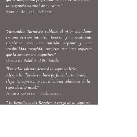
la elegancia natural de su canto.”
Manuel de Lara - Scherzo
"Alexandra Tarniceru sublimó el «Cor mundum»
en una versión intimista, honesta y musicalmente
limpísima, con una emisión elegante y una
sensibilidad recogida, envuelta por una orquesta
que la sostuvo con exquisitez."
Diedo de Palafox,
ABC Toledo
.​
"
Entre los solistas destacó la soprano lírica
Alexandra Tarniceru, bien perfumada, timbrada,
elegante, expresiva y sensible. Una colaboración la
suya de alto nivel."
Arturo Reverter - Beckmesser.
"
El Benedictus del Réquiem a cargo de la soprano
Alexandra Tarniceru, sobrecogedor. Es como si San
Juan entero, las cúpulas, los chapiteles y retablos,
se sostuvieran mínimamente en un hilo de voz
limpio, pulcro y sereno."
Javier Ruiz - La Tribuna de Toledo.